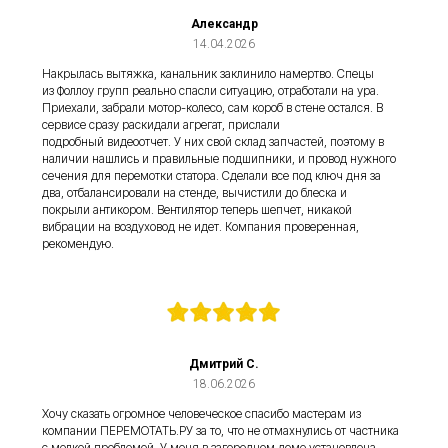
Александр
14.04.2026
Накрылась вытяжка, канальник заклинило намертво. Спецы
из Фоллоу групп реально спасли ситуацию, отработали на ура.
Приехали, забрали мотор-колесо, сам короб в стене остался. В
сервисе сразу раскидали агрегат, прислали
подробный видеоотчет. У них свой склад запчастей, поэтому в
наличии нашлись и правильные подшипники, и провод нужного
сечения для перемотки статора. Сделали все под ключ дня за
два, отбалансировали на стенде, вычистили до блеска и
покрыли антикором. Вентилятор теперь шепчет, никакой
вибрации на воздуховод не идет. Компания проверенная,
рекомендую.
Дмитрий С.
18.06.2026
Хочу сказать огромное человеческое спасибо мастерам из
компании ПЕРЕМОТАТЬ.РУ за то, что не отмахнулись от частника
с мелкой проблемой. У меня в загородном доме установлена