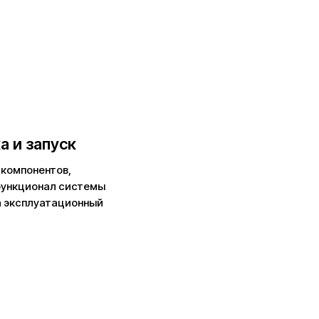
а и запуск
компонентов,
функционал системы
а эксплуатационный