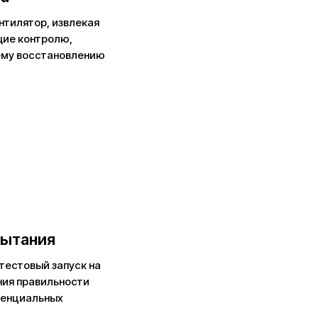
нтилятор, извлекая
щие контролю,
ему восстановлению
пытания
тестовый запуск на
ния правильности
тенциальных