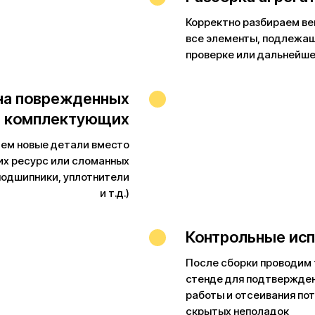
Корректно разбираем ве
все элементы, подлежа
проверке или дальнейш
на поврежденных
комплектующих
ем новые детали вместо
х ресурс или сломанных
подшипники, уплотнители
и т.д.)
Контрольные ис
После сборки проводим 
стенде для подтвержде
работы и отсеивания по
скрытых неполадок