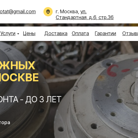
otat@gmail.com
г. Москва,
ул.
Стандартная, д.6, стр.36
Услуги
Цены
Доставка
Оплата
Гарантии
Отзыв
ЕЖНЫХ
МОСКВЕ
ТА - ДО 3 ЛЕТ
тора