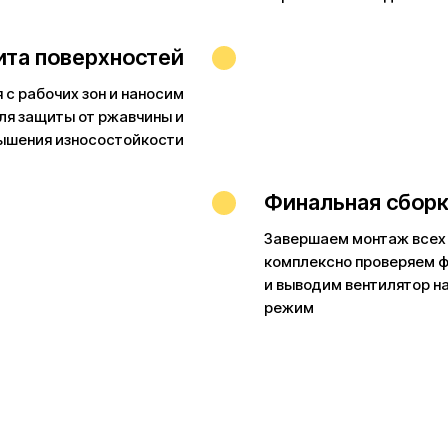
ита поверхностей
 с рабочих зон и наносим
ля защиты от ржавчины и
ышения износостойкости
Финальная сборк
Завершаем монтаж всех 
комплексно проверяем 
и выводим вентилятор н
режим