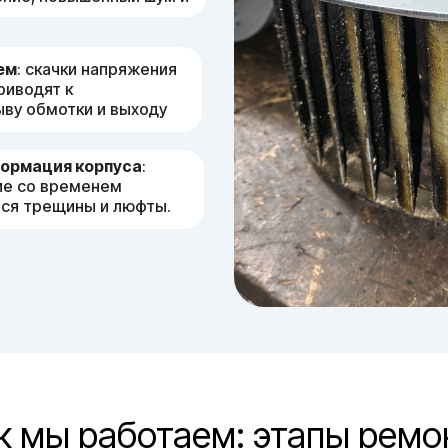
ем
: скачки напряжения
риводят к
ву обмотки и выходу
ормация корпуса
:
ие со временем
тся трещины и люфты.
к мы работаем: этапы ремо