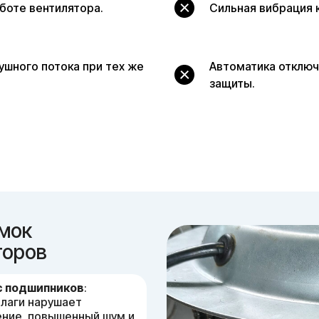
аботе вентилятора.
Сильная вибрация к
ушного потока при тех же
Автоматика отключ
защиты.
мок
торов
с подшипников
:
влаги нарушает
ение, повышенный шум и