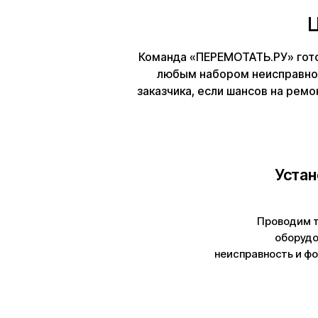
Команда «ПЕРЕМОТАТЬ.РУ» гото
любым набором неисправнос
заказчика, если шансов на ремо
Уста
Проводим 
оборудо
неисправность и ф